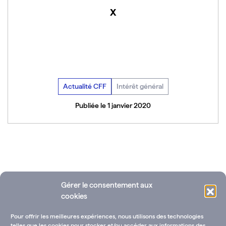
x
Actualité CFF
Intérêt général
Publiée le 1 janvier 2020
Voir toutes les actualités
Gérer le consentement aux
cookies
Pour offrir les meilleures expériences, nous utilisons des technologies
telles que les cookies pour stocker et/ou accéder aux informations des