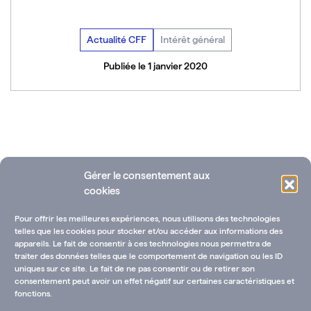
Actualité CFF
Intérêt général
Publiée le 1 janvier 2020
Voir toutes les actualités
Gérer le consentement aux
cookies
Pour offrir les meilleures expériences, nous utilisons des technologies
telles que les cookies pour stocker et/ou accéder aux informations des
appareils. Le fait de consentir à ces technologies nous permettra de
traiter des données telles que le comportement de navigation ou les ID
uniques sur ce site. Le fait de ne pas consentir ou de retirer son
Ressources documentaires
Annuaire des fondations
consentement peut avoir un effet négatif sur certaines caractéristiques et
fonctions.
Rejoignez-nous !
CGU-V et mentions légales