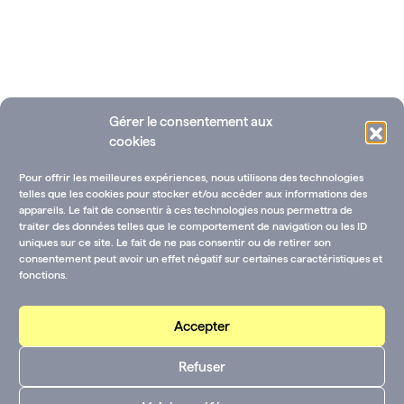
Gérer le consentement aux
cookies
Pour offrir les meilleures expériences, nous utilisons des technologies
telles que les cookies pour stocker et/ou accéder aux informations des
appareils. Le fait de consentir à ces technologies nous permettra de
traiter des données telles que le comportement de navigation ou les ID
uniques sur ce site. Le fait de ne pas consentir ou de retirer son
Ressources documentaires
Annuaire des fondations
consentement peut avoir un effet négatif sur certaines caractéristiques et
fonctions.
Rejoignez-nous !
CGU-V et mentions légales
Contactez-nous :
Accepter
CGU-V et mentions
Suivez-nous sur les
Refuser
légales
réseaux :
Youtube
LinkedIn