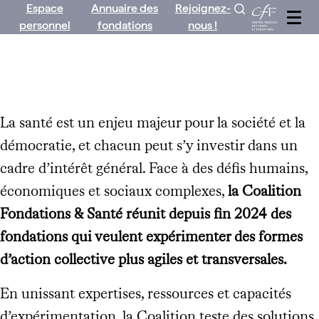
Espace
Annuaire des
Rejoignez-
Aller
personnel
fondations
nous !
au
contenu
La santé est un enjeu majeur pour la société et la
démocratie, et chacun peut s’y investir dans un
cadre d’intérêt général. Face à des défis humains,
économiques et sociaux complexes,
la Coalition
Fondations & Santé réunit depuis fin 2024 des
fondations qui veulent expérimenter des formes
d’action collective plus agiles et transversales.
En unissant expertises, ressources et capacités
d’expérimentation, la Coalition teste des solutions