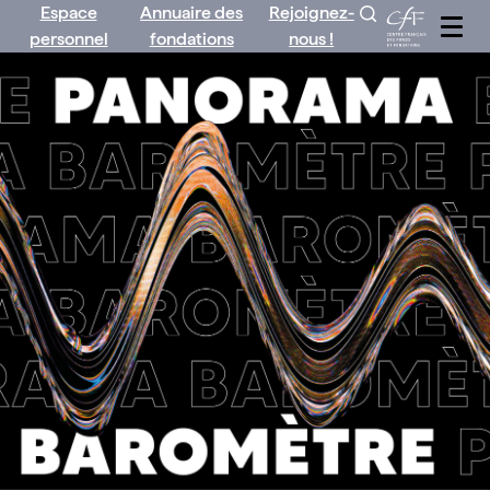
Espace
Annuaire des
Rejoignez-
Aller
personnel
fondations
nous !
au
contenu