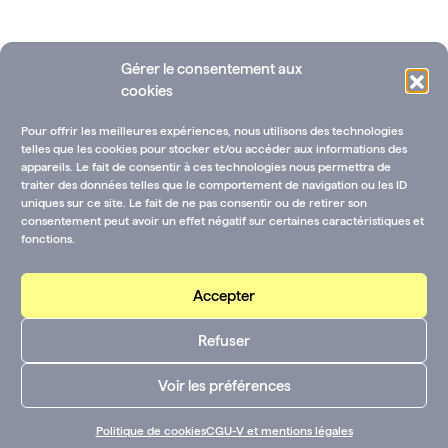
Gérer le consentement aux
cookies
Pour offrir les meilleures expériences, nous utilisons des technologies
telles que les cookies pour stocker et/ou accéder aux informations des
appareils. Le fait de consentir à ces technologies nous permettra de
traiter des données telles que le comportement de navigation ou les ID
uniques sur ce site. Le fait de ne pas consentir ou de retirer son
Ressources documentaires
Annuaire des fondations
consentement peut avoir un effet négatif sur certaines caractéristiques et
fonctions.
Rejoignez-nous !
CGU-V et mentions légales
Contactez-nous :
Accepter
CGU-V et mentions
Suivez-nous sur les
Refuser
légales
réseaux :
Youtube
LinkedIn
Voir les préférences
Politique de cookies
CGU-V et mentions légales