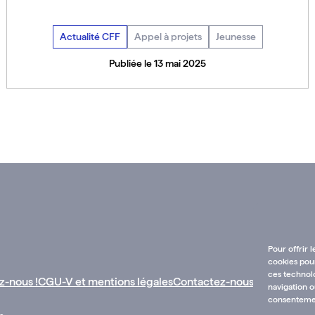
Actualité CFF
Appel à projets
Jeunesse
Publiée le 13 mai 2025
Voir toutes les actualités
Pour offrir 
cookies pour
ces technol
z-nous !
CGU-V et mentions légales
Contactez-nous :
navigation o
consentement