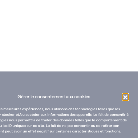
Gérer le consentement aux cookies
les meilleures expériences, nous utilisons des technologies telles que les
 stocker et/ou accéder aux informations des appareils. Le fait de consentir à
ogies nous permettra de traiter des données telles que le comportement de
u les ID uniques sur ce site. Le fait de ne pas consentir ou de retirer son
 peut avoir un effet négatif sur certaines caractéristiques et fonctions.