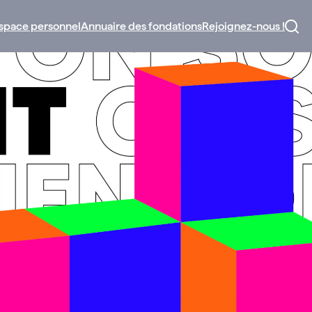
space personnel
Annuaire des fondations
Rejoignez-nous !