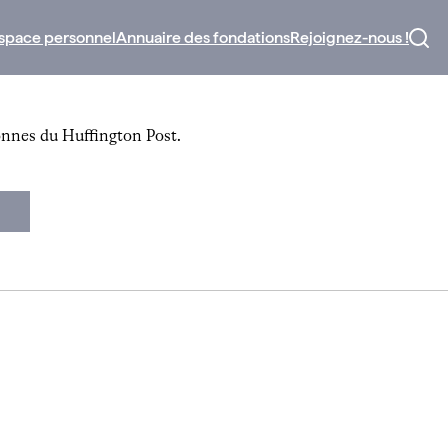
space personnel
Annuaire des fondations
Rejoignez-nous !
lonnes du Huffington Post.