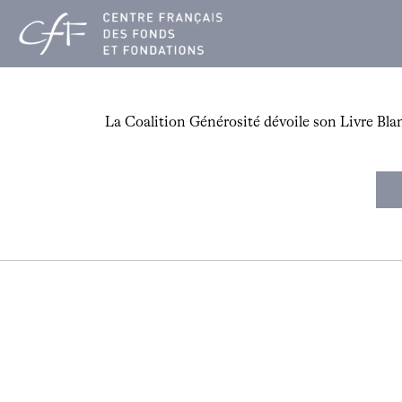
Aller
au
contenu
La Coalition Générosité dévoile son Livre Bla