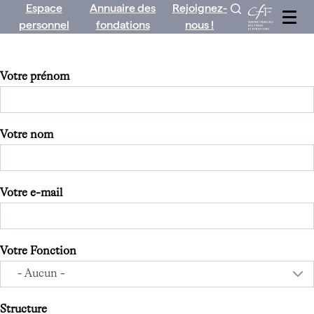
Espace
Annuaire des
Rejoignez-
Aller
personnel
fondations
nous !
au
contenu
Votre prénom
Votre nom
Votre e-mail
Votre Fonction
Structure