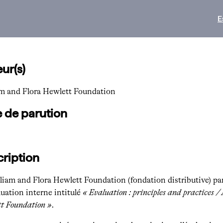
E
ur(s)
am and Flora Hewlett Foundation
 de parution
ription
liam and Flora Hewlett Foundation (fondation distributive) par
aluation interne intitulé
« Evaluation : principles and practices /
t Foundation »
.