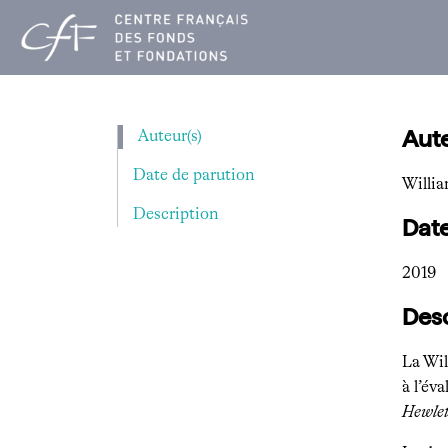
Aller
au
contenu
Aute
Auteur(s)
Date de parution
Willi
Description
Date
2019
Desc
La Wil
à l’év
Hewlet