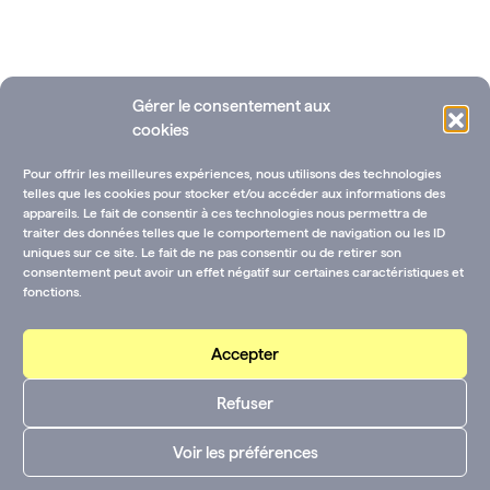
Gérer le consentement aux
cookies
Pour offrir les meilleures expériences, nous utilisons des technologies
telles que les cookies pour stocker et/ou accéder aux informations des
appareils. Le fait de consentir à ces technologies nous permettra de
traiter des données telles que le comportement de navigation ou les ID
uniques sur ce site. Le fait de ne pas consentir ou de retirer son
Ressources documentaires
Annuaire des fondations
consentement peut avoir un effet négatif sur certaines caractéristiques et
fonctions.
Rejoignez-nous !
CGU-V et mentions légales
Contactez-nous :
Accepter
CGU-V et mentions
Suivez-nous sur les
Refuser
légales
réseaux :
Youtube
LinkedIn
Voir les préférences