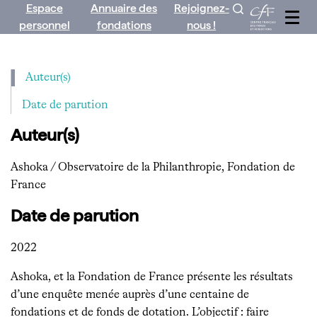
Espace
Annuaire des
Rejoignez-
Aller
personnel
fondations
nous !
au
contenu
Auteur(s)
Date de parution
Auteur(s)
Ashoka / Observatoire de la Philanthropie, Fondation de
France
Date de parution
2022
Ashoka, et la Fondation de France présente les résultats
d’une enquête menée auprès d’une centaine de
fondations et de fonds de dotation. L’objectif : faire