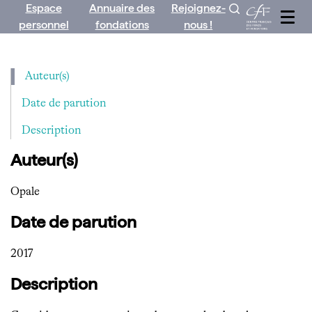
Espace
Annuaire des
Rejoignez-
Aller
personnel
fondations
nous !
au
contenu
Auteur(s)
Date de parution
Description
Auteur(s)
Opale
Date de parution
2017
Description