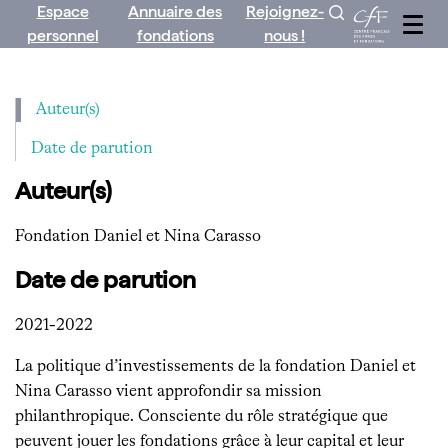
Espace
Annuaire des
Rejoignez-
Aller
personnel
fondations
nous !
au
contenu
Auteur(s)
Date de parution
Auteur(s)
Fondation Daniel et Nina Carasso
Date de parution
2021-2022
La politique d’investissements de la fondation Daniel et
Nina Carasso vient approfondir sa mission
philanthropique. Consciente du rôle stratégique que
peuvent jouer les fondations grâce à leur capital et leur