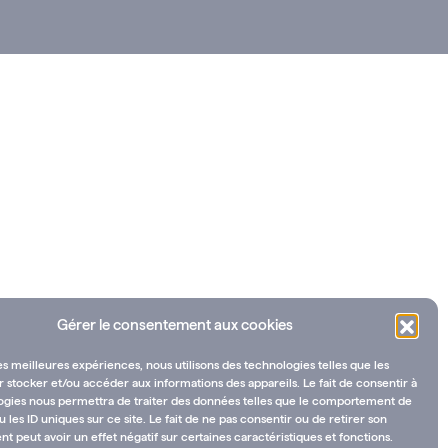
Gérer le consentement aux cookies
les meilleures expériences, nous utilisons des technologies telles que les
 stocker et/ou accéder aux informations des appareils. Le fait de consentir à
ogies nous permettra de traiter des données telles que le comportement de
u les ID uniques sur ce site. Le fait de ne pas consentir ou de retirer son
 peut avoir un effet négatif sur certaines caractéristiques et fonctions.