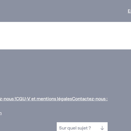
E
z-nous !
CGU-V et mentions légales
Contactez-nous :
n