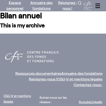
Espace
Annuaire des
Rejoignez-
Aller
personnel
fondations
nous !
au
Bilan annuel
contenu
This is my archive
Ressources documentaires
Annuaire des fondations
Rejoignez-nous !
CGU-V et mentions légales
Contactez-nous :
CGU-V et mentions
Suivez-nous sur les
légales
réseaux :
Youtube
LinkedIn