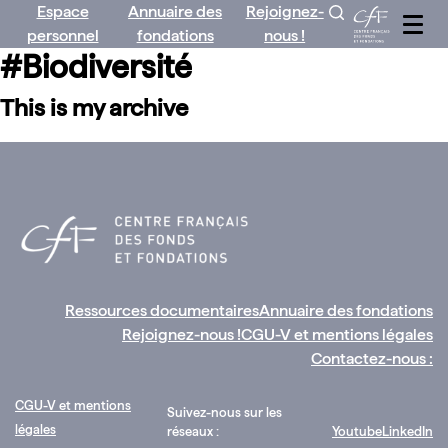
Espace
Annuaire des
Rejoignez-
Aller
personnel
fondations
nous !
au
#Biodiversité
contenu
This is my archive
Ressources documentaires
Annuaire des fondations
Rejoignez-nous !
CGU-V et mentions légales
Contactez-nous :
CGU-V et mentions
Suivez-nous sur les
légales
réseaux :
Youtube
LinkedIn