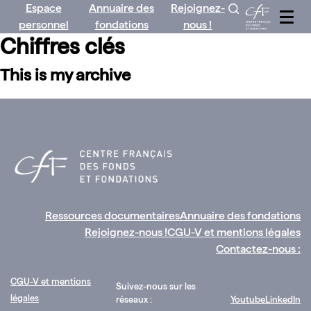
Espace
Annuaire des
Rejoignez-
Aller
personnel
fondations
nous !
au
Chiffres clés
contenu
This is my archive
Ressources documentaires
Annuaire des fondations
Rejoignez-nous !
CGU-V et mentions légales
Contactez-nous :
CGU-V et mentions
Suivez-nous sur les
légales
réseaux :
Youtube
LinkedIn