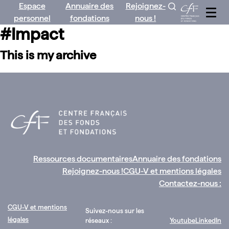
Espace
Annuaire des
Rejoignez-
Aller
personnel
fondations
nous !
au
#Impact
contenu
This is my archive
Ressources documentaires
Annuaire des fondations
Rejoignez-nous !
CGU-V et mentions légales
Contactez-nous :
CGU-V et mentions
Suivez-nous sur les
légales
réseaux :
Youtube
LinkedIn