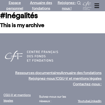
Espace
Annuaire des
Rejoignez-
Aller
personnel
fondations
nous !
au
#Inégalités
contenu
This is my archive
Ressources documentaires
Annuaire des fondations
Rejoignez-nous !
CGU-V et mentions légales
Contactez-nous :
CGU-V et mentions
Suivez-nous sur les
légales
réseaux :
Youtube
LinkedIn