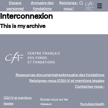
Espace
Annuaire des
Rejoignez-
Aller
personnel
fondations
nous !
au
Interconnexion
contenu
This is my archive
Ressources documentaires
Annuaire des fondations
Rejoignez-nous !
CGU-V et mentions légales
Contactez-nous :
CGU-V et mentions
Suivez-nous sur les
légales
réseaux :
Youtube
LinkedIn