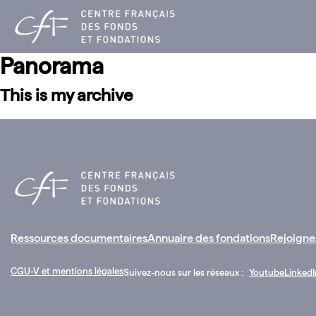
Aller
au
contenu
Panorama
This is my archive
Ressources documentaires
Annuaire des fondations
Rejoigne
CGU-V et mentions légales
Suivez-nous sur les réseaux :
Youtube
LinkedI