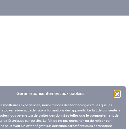
Gérer le consentement aux cookies
les meilleures expériences, nous utilisons des technologies telles que les
 stocker et/ou accéder aux informations des appareils. Le fait de consentir à
ogies nous permettra de traiter des données telles que le comportement de
u les ID uniques sur ce site. Le fait de ne pas consentir ou de retirer son
 peut avoir un effet négatif sur certaines caractéristiques et fonctions.