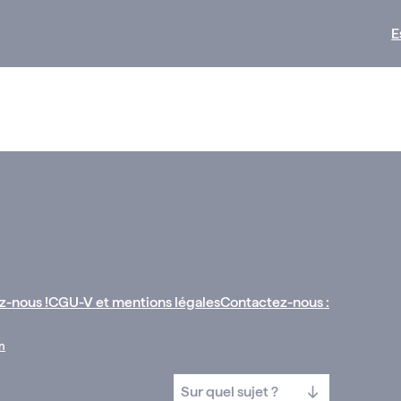
E
z-nous !
CGU-V et mentions légales
Contactez-nous :
n