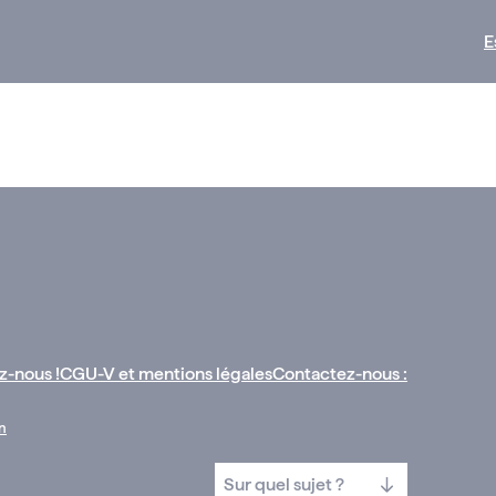
E
z-nous !
CGU-V et mentions légales
Contactez-nous :
n