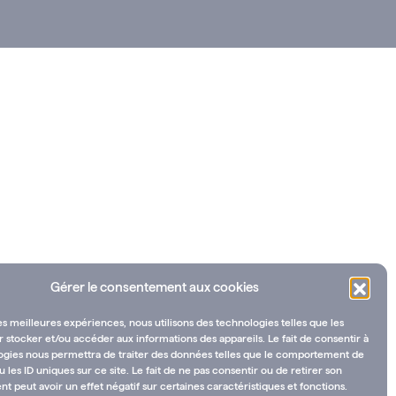
Gérer le consentement aux cookies
les meilleures expériences, nous utilisons des technologies telles que les
 stocker et/ou accéder aux informations des appareils. Le fait de consentir à
ogies nous permettra de traiter des données telles que le comportement de
u les ID uniques sur ce site. Le fait de ne pas consentir ou de retirer son
 peut avoir un effet négatif sur certaines caractéristiques et fonctions.