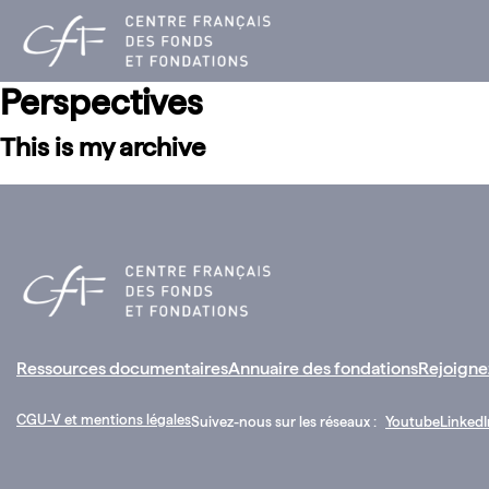
Aller
au
contenu
Perspectives
This is my archive
Ressources documentaires
Annuaire des fondations
Rejoigne
CGU-V et mentions légales
Suivez-nous sur les réseaux :
Youtube
LinkedI