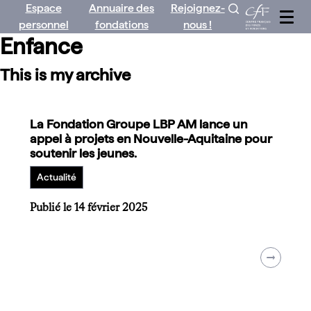
Espace
Annuaire des
Rejoignez-
Aller
personnel
fondations
nous !
au
Enfance
contenu
This is my archive
La Fondation Groupe LBP AM lance un
appel à projets en Nouvelle-Aquitaine pour
soutenir les jeunes.
Actualité
Publié le 14 février 2025