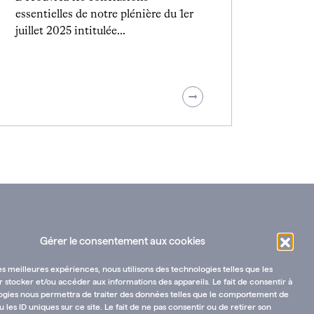
essentielles de notre plénière du 1er
juillet 2025 intitulée…
Gérer le consentement aux cookies
les meilleures expériences, nous utilisons des technologies telles que les
 stocker et/ou accéder aux informations des appareils. Le fait de consentir à
ogies nous permettra de traiter des données telles que le comportement de
u les ID uniques sur ce site. Le fait de ne pas consentir ou de retirer son