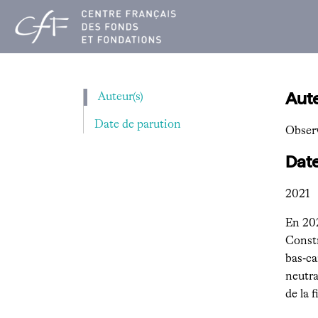
Aller
au
contenu
Aute
Auteur(s)
Date de parution
Observ
Date
2021
En 202
Constr
bas‑ca
neutra
de la 