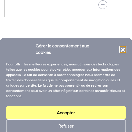
Gérer le consentement aux
cookies
Pour offrir les meilleures expériences, nous utilisons des technologies
telles que les cookies pour stocker et/ou accéder aux informations des
appareils. Le fait de consentir à ces technologies nous permettra de
traiter des données telles que le comportement de navigation ou les ID
uniques sur ce site. Le fait de ne pas consentir ou de retirer son
Ressources documentaires
Annuaire des fondations
consentement peut avoir un effet négatif sur certaines caractéristiques et
fonctions.
Rejoignez-nous !
CGU-V et mentions légales
Contactez-nous :
Accepter
CGU-V et mentions
Suivez-nous sur les
Refuser
légales
réseaux :
Youtube
LinkedIn