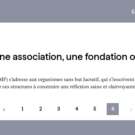
E
ne association, une fondation ou
MF) s’adresse aux organismes sans but lucratif, qui s’inscriven
er ces structures à construire une réflexion saine et clairvoya
1
2
3
4
5
6