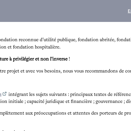
E
: fondation reconnue d’utilité publique, fondation abritée, fonda
ion et fondation hospitalière.
ture à privilégier et non l’inverse
!
votre projet et avec vos besoins, nous vous recommandons de con
s
intégrant les sujets suivants : principaux textes de référen
tion initiale ; capacité juridique et financière ; gouvernance ; d
plètement aux préoccupations et attentes des porteurs de proj