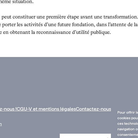
 même situation.
 » peut constituer une première étape avant une transformation
rter les activités d’une future fondation, dans l’attente de la 
 en obtenant la reconnaissance d’utilité publique.
z-nous !
CGU-V et mentions légales
Contactez-nous :
Pour offrir 
cookies pour
ces technol
n
navigation o
consentement