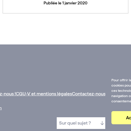
Publiée le 1 janvier 2020
Voir toutes les actualités
Pour offrir 
cookies pour
ces technol
z-nous !
CGU-V et mentions légales
Contactez-nous :
navigation o
consentement
n
Ac