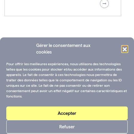
Gérer le consentement aux
cookies
Pour offrir les meilleures expériences, nous utilisons des technologies
telles que les cookies pour stocker et/ou accéder aux informations des
appareils. Le fait de consentir à ces technologies nous permettra de
traiter des données telles que le comportement de navigation ou les ID
uniques sur ce site. Le fait de ne pas consentir ou de retirer son
Ressources documentaires
Annuaire des fondations
consentement peut avoir un effet négatif sur certaines caractéristiques et
fonctions.
Rejoignez-nous !
CGU-V et mentions légales
Contactez-nous :
Accepter
CGU-V et mentions
Suivez-nous sur les
Refuser
légales
réseaux :
Youtube
LinkedIn