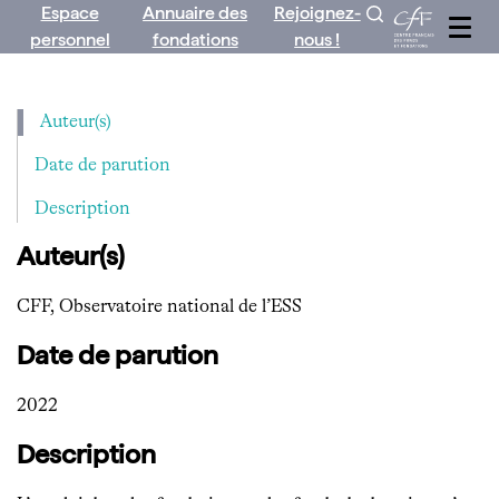
Espace
Annuaire des
Rejoignez-
Aller
personnel
fondations
nous !
au
contenu
Auteur(s)
Date de parution
Description
Auteur(s)
CFF, Observatoire national de l’ESS
Date de parution
2022
Description